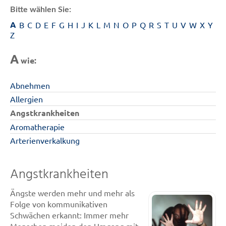
Bitte wählen Sie:
A
B
C
D
E
F
G
H
I
J
K
L
M
N
O
P
Q
R
S
T
U
V
W
X
Y
Z
A
wie:
Abnehmen
Allergien
Angstkrankheiten
Aromatherapie
Arterienverkalkung
Angstkrankheiten
Ängste werden mehr und mehr als
Folge von kommunikativen
Schwächen erkannt: Immer mehr