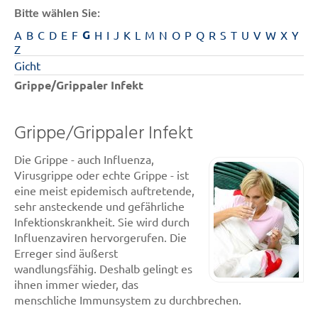
Bitte wählen Sie:
G
A
B
C
D
E
F
H
I
J
K
L
M
N
O
P
Q
R
S
T
U
V
W
X
Y
Z
Gicht
Grippe/Grippaler Infekt
Grippe/Grippaler Infekt
Die Grippe - auch Influenza,
Virusgrippe oder echte Grippe - ist
eine meist epidemisch auftretende,
sehr ansteckende und gefährliche
Infektionskrankheit. Sie wird durch
Influenzaviren hervorgerufen. Die
Erreger sind äußerst
wandlungsfähig. Deshalb gelingt es
ihnen immer wieder, das
menschliche Immunsystem zu durchbrechen.