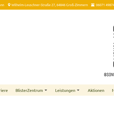
ann
Wilhelm-Leuschner-Straße 27, 64846 Groß-Zimmern
06071 4987
riere
BlisterZentrum
Leistungen
Aktionen
N