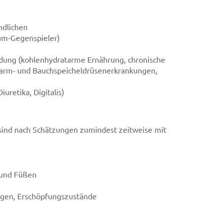
ndlichen
ium-Gegenspieler)
dung (kohlenhydratarme Ernährung, chronische
ndarm- und Bauchspeicheldrüsenerkrankungen,
retika, Digitalis)
sind nach Schätzungen zumindest zeitweise mit
 und Füßen
ngen, Erschöpfungszustände