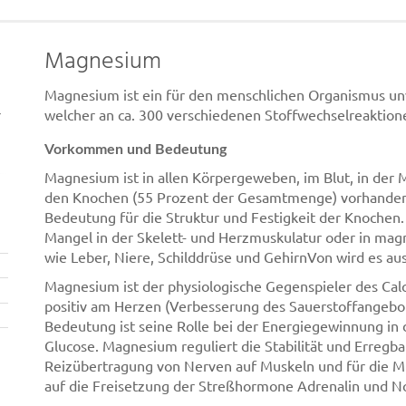
Magnesium
Magnesium ist ein für den menschlichen Organismus unv
r
welcher an ca. 300 verschiedenen Stoffwechselreaktionen
Vorkommen und Bedeutung
Magnesium ist in allen Körpergeweben, im Blut, in der 
den Knochen (55 Prozent der Gesamtmenge) vorhanden.
Bedeutung für die Struktur und Festigkeit der Knoche
Mangel in der Skelett- und Herzmuskulatur oder in ma
wie Leber, Niere, Schilddrüse und GehirnVon wird es au
Magnesium ist der physiologische Gegenspieler des Cal
positiv am Herzen (Verbesserung des Sauerstoffangebo
Bedeutung ist seine Rolle bei der Energiegewinnung in
Glucose. Magnesium reguliert die Stabilität und Erregba
Reizübertragung von Nerven auf Muskeln und für die 
auf die Freisetzung der Streßhormone Adrenalin und No