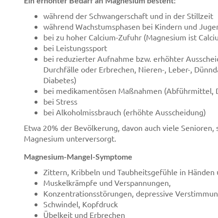
Ein erhöhter Bedarf an Magnesium besteht:
während der Schwangerschaft und in der Stillzeit
während Wachstumsphasen bei Kindern und Juge
bei zu hoher Calcium-Zufuhr (Magnesium ist Calc
bei Leistungssport
bei reduzierter Aufnahme bzw. erhöhter Ausschei
Durchfälle oder Erbrechen, Nieren-, Leber-, Dün
Diabetes)
bei medikamentösen Maßnahmen (Abführmittel, Diu
bei Stress
bei Alkoholmissbrauch (erhöhte Ausscheidung)
Etwa 20% der Bevölkerung, davon auch viele Senioren, 
Magnesium unterversorgt.
Magnesium-Mangel-Symptome
Zittern, Kribbeln und Taubheitsgefühle in Händen
Muskelkrämpfe und Verspannungen,
Konzentrationsstörungen, depressive Verstimmu
Schwindel, Kopfdruck
Übelkeit und Erbrechen