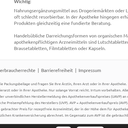
Wichtig:
Nahrungsergänzungsmittel aus Drogeriemärkten oder Le
oft schlecht resorbierbar. In der Apotheke hingegen er
Produkten gleichzeitig eine fundierte Beratung.
Handelsübliche Darreichungsformen von organischen M
apothekenpflichtigen Arzneimitteln sind Lutschtablette
Brausetabletten, Filmtabletten oder Kapseln.
erbraucherrechte
Barrierefreiheit
Impressum
ie Packungsbeilage und fragen Sie Ihre Ärztin, Ihren Arzt oder in Ihrer Apotheke
Tierarzt oder in Ihrer Apotheke. Nur solange Vorrat reicht. Irrtum vorbehalten. All
er unverbindlichen Herstellermeldung des Apothekenverkaufspreises (UAVP) an die
che Preisempfehlung des Herstellers (UVP). AVP = Apothekenverkaufspreis (AVP).
tz gebrachter Preis für rezeptfreie Arzneimittel, der in der Höhe dem für Apothe
tzlichen Krankenversicherung abrechnet. Im Gegensatz zum AVP ist die gebräuchl