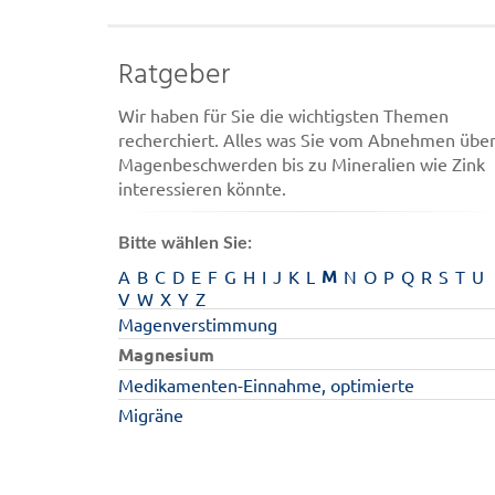
Ratgeber
Wir haben für Sie die wichtigsten Themen
recherchiert. Alles was Sie vom Abnehmen übe
Magenbeschwerden bis zu Mineralien wie Zink
interessieren könnte.
Bitte wählen Sie:
M
A
B
C
D
E
F
G
H
I
J
K
L
N
O
P
Q
R
S
T
U
V
W
X
Y
Z
Magenverstimmung
Magnesium
Medikamenten-Einnahme, optimierte
Migräne