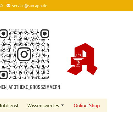
40
service@sun-apo.de
otdienst
Wissenswertes
Online-Shop