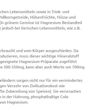
chen Lebensmitteln sowie in Trink- und
 Vollkorngetreide, Hülsenfrüchte, Nüsse und
 (In grünem Gemüse ist Magnesium Bestandteil
t jedoch bei tierischen Lebensmitteln, wie z.B.
erbraucht und vom Körper ausgeschieden. Da
roduzieren, muss dieser wichtige Mineralstoff
h geeignete Magnesium-Präparate zugeführt
etwa 300-350mg, kann aber auch Werte um 700mg
eländern sorgen nicht nur für ein vermindertes
n Verzehr von Zivilisationskost wie
fte Zubereitung von Speisen). Sie verursachen
 in der Nahrung, phosphathaltige Cola-
 von Magnesium.