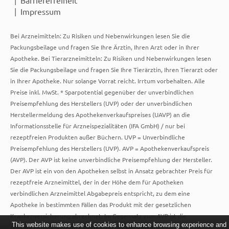
Impressum
Bei Arzneimitteln: Zu Risiken und Nebenwirkungen lesen Sie die
Packungsbeilage und fragen Sie Ihre Ärztin, Ihren Arzt oder in Ihrer
Apotheke. Bei Tierarzneimitteln: Zu Risiken und Nebenwirkungen lesen
Sie die Packungsbeilage und fragen Sie Ihre Tierärztin, Ihren Tierarzt oder
in Ihrer Apotheke. Nur solange Vorrat reicht. Irrtum vorbehalten. Alle
Preise inkl. MwSt. * Sparpotential gegenüber der unverbindlichen
Preisempfehlung des Herstellers (UVP) oder der unverbindlichen
Herstellermeldung des Apothekenverkaufspreises (UAVP) an die
Informationsstelle für Arzneispezialitäten (IFA GmbH) / nur bei
rezeptfreien Produkten außer Büchern. UVP = Unverbindliche
Preisempfehlung des Herstellers (UVP). AVP = Apothekenverkaufspreis
(AVP). Der AVP ist keine unverbindliche Preisempfehlung der Hersteller.
Der AVP ist ein von den Apotheken selbst in Ansatz gebrachter Preis für
rezeptfreie Arzneimittel, der in der Höhe dem für Apotheken
verbindlichen Arzneimittel Abgabepreis entspricht, zu dem eine
Apotheke in bestimmten Fällen das Produkt mit der gesetzlichen
Krankenversicherung abrechnet. Im Gegensatz zum AVP ist die
This website makes use of cookies to enhance browsing experience and
gebräuchliche UVP eine Empfehlung der Hersteller.