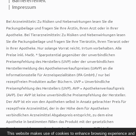
Impressum
Bei Arzneimitteln: Zu Risiken und Nebenwirkungen lesen Sie die
Packungsbeilage und fragen Sie Ihre Ärztin, Ihren Arzt oder in Ihrer
Apotheke. Bei Tierarzneimitteln: Zu Risiken und Nebenwirkungen lesen
Sie die Packungsbeilage und fragen Sie Ihre Tierärztin, Ihren Tierarzt oder
in Ihrer Apotheke. Nur solange Vorrat reicht. Irrtum vorbehalten. Alle
Preise inkl. MwSt. * Sparpotential gegenüber der unverbindlichen
Preisempfehlung des Herstellers (UVP) oder der unverbindlichen
Herstellermeldung des Apothekenverkaufspreises (UAVP) an die
Informationsstelle für Arzneispezialitäten (IFA GmbH) / nur bei
rezeptfreien Produkten außer Büchern. UVP = Unverbindliche
Preisempfehlung des Herstellers (UVP). AVP = Apothekenverkaufspreis
(AVP). Der AVP ist keine unverbindliche Preisempfehlung der Hersteller.
Der AVP ist ein von den Apotheken selbst in Ansatz gebrachter Preis für
rezeptfreie Arzneimittel, der in der Höhe dem für Apotheken
verbindlichen Arzneimittel Abgabepreis entspricht, zu dem eine
Apotheke in bestimmten Fällen das Produkt mit der gesetzlichen
Krankenversicherung abrechnet. Im Gegensatz zum AVP ist die
This website makes use of cookies to enhance browsing experience and
gebräuchliche UVP eine Empfehlung der Hersteller.