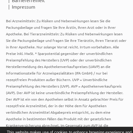
Impressum
Bei Arzneimitteln: Zu Risiken und Nebenwirkungen lesen Sie die
Packungsbeilage und fragen Sie Ihre Ärztin, Ihren Arzt oder in Ihrer
Apotheke. Bei Tierarzneimitteln: Zu Risiken und Nebenwirkungen lesen
Sie die Packungsbeilage und fragen Sie Ihre Tierärztin, Ihren Tierarzt oder
in Ihrer Apotheke. Nur solange Vorrat reicht. Irrtum vorbehalten. Alle
Preise inkl. MwSt. * Sparpotential gegenüber der unverbindlichen
Preisempfehlung des Herstellers (UVP) oder der unverbindlichen
Herstellermeldung des Apothekenverkaufspreises (UAVP) an die
Informationsstelle für Arzneispezialitäten (IFA GmbH) / nur bei
rezeptfreien Produkten außer Büchern. UVP = Unverbindliche
Preisempfehlung des Herstellers (UVP). AVP = Apothekenverkaufspreis
(AVP). Der AVP ist keine unverbindliche Preisempfehlung der Hersteller.
Der AVP ist ein von den Apotheken selbst in Ansatz gebrachter Preis für
rezeptfreie Arzneimittel, der in der Höhe dem für Apotheken
verbindlichen Arzneimittel Abgabepreis entspricht, zu dem eine
Apotheke in bestimmten Fällen das Produkt mit der gesetzlichen
Krankenversicherung abrechnet. Im Gegensatz zum AVP ist die
gebräuchliche UVP eine Empfehlung der Hersteller.
This website makes use of cookies to enhance browsing experience and