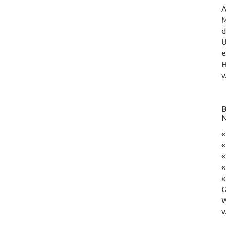
M
d
U
e
H
w
B
N
«
«
«
«
«
G
W
w