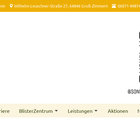
ann
Wilhelm-Leuschner-Straße 27, 64846 Groß-Zimmern
06071 4987
riere
BlisterZentrum
Leistungen
Aktionen
N