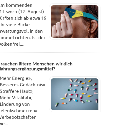
Am kommenden
ittwoch (12. August)
ürften sich ab etwa 19
hr viele Blicke
rwartungsvoll in den
immel richten. Ist der
olkenfrei,...
rauchen ältere Menschen wirklich
ahrungsergänzungsmittel?
Mehr Energie»,
Besseres Gedächtnis»,
Straffere Haut»,
Mehr Vitalität»,
Linderung von
elenkschmerzen»:
erbebotschaften
ie...