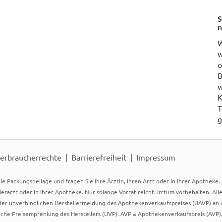
S
n
W
w
o
B
w
K
T
g
erbraucherrechte
Barrierefreiheit
Impressum
ie Packungsbeilage und fragen Sie Ihre Ärztin, Ihren Arzt oder in Ihrer Apotheke
Tierarzt oder in Ihrer Apotheke. Nur solange Vorrat reicht. Irrtum vorbehalten. All
er unverbindlichen Herstellermeldung des Apothekenverkaufspreises (UAVP) an die
che Preisempfehlung des Herstellers (UVP). AVP = Apothekenverkaufspreis (AVP).