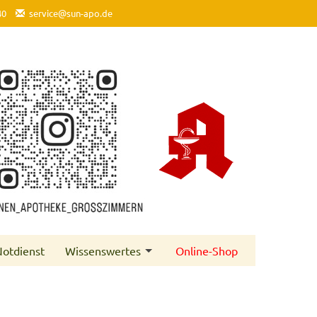
40
service@sun-apo.de
otdienst
Wissenswertes
Online-Shop