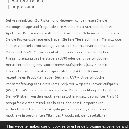
Impressum
Bei Arzneimitteln: Zu Risiken und Nebenwirkungen lesen Sie die
Packungsbeilage und fragen Sie Ihre Ärztin, Ihren Arzt oder in Ihrer
Apotheke. Bei Tierarzneimitteln: Zu Risiken und Nebenwirkungen lesen
Sie die Packungsbeilage und fragen Sie Ihre Tierärztin, Ihren Tierarzt oder
in Ihrer Apotheke. Nur solange Vorrat reicht. Irrtum vorbehalten. Alle
Preise inkl. MwSt. * Sparpotential gegenüber der unverbindlichen
Preisempfehlung des Herstellers (UVP) oder der unverbindlichen
Herstellermeldung des Apothekenverkaufspreises (UAVP) an die
Informationsstelle für Arzneispezialitäten (IFA GmbH) / nur bei
rezeptfreien Produkten außer Büchern. UVP = Unverbindliche
Preisempfehlung des Herstellers (UVP). AVP = Apothekenverkaufspreis
(AVP). Der AVP ist keine unverbindliche Preisempfehlung der Hersteller.
Der AVP ist ein von den Apotheken selbst in Ansatz gebrachter Preis für
rezeptfreie Arzneimittel, der in der Höhe dem für Apotheken
verbindlichen Arzneimittel Abgabepreis entspricht, zu dem eine
Apotheke in bestimmten Fällen das Produkt mit der gesetzlichen
Krankenversicherung abrechnet. Im Gegensatz zum AVP ist die
This website makes use of cookies to enhance browsing experience and
gebräuchliche UVP eine Empfehlung der Hersteller.